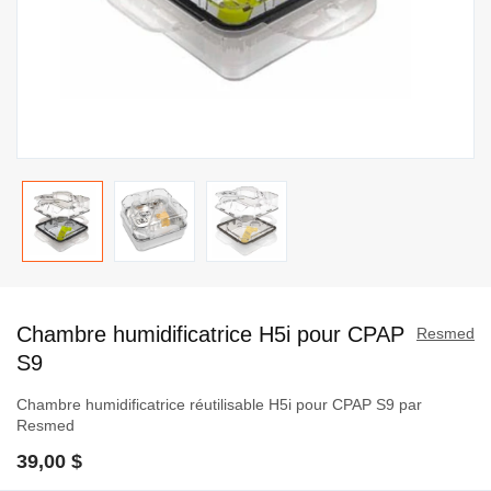
Passer
au
Chambre humidificatrice H5i pour CPAP
début
Resmed
de
S9
la
Chambre humidificatrice réutilisable H5i pour CPAP S9 par
Galerie
Resmed
d’images
39,00 $