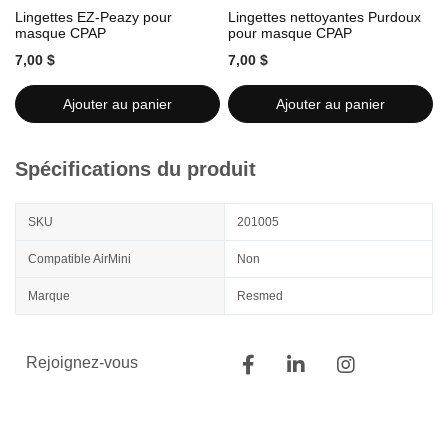
Lingettes EZ-Peazy pour
Lingettes nettoyantes Purdoux
L
masque CPAP
pour masque CPAP
7,00 $
7,00 $
7
Ajouter au panier
Ajouter au panier
Spécifications du produit
SKU
201005
Compatible AirMini
Non
Marque
Resmed
Rejoignez-vous