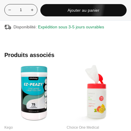
Ajouter au panier
Disponibilité:
Expédition sous 3-5 jours ouvrables
Produits associés
Kego
Choice One Medical
C