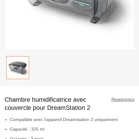
Passer
au
Chambre humidificatrice avec
début
Respironics
de
couvercle pour DreamStation 2
la
Compatible avec l'appareil Dreamstation 2 uniquement
Galerie
d’images
Capacité : 325 ml
Garantie : 3 mois