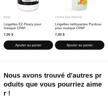
Kego
Choice One Medical
C
Lingettes EZ-Peazy pour
Lingettes nettoyantes Purdoux
L
masque CPAP
pour masque CPAP
7,00 $
7,00 $
7
Ajouter au panier
Ajouter au panier
Nous avons trouvé d'autres pr
oduits que vous pourriez aime
r !