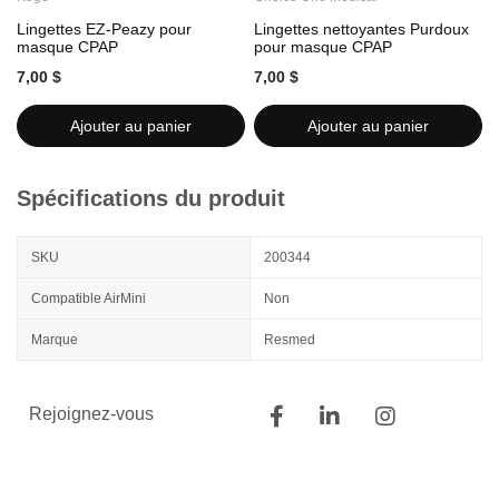
Lingettes EZ-Peazy pour
Lingettes nettoyantes Purdoux
L
masque CPAP
pour masque CPAP
7,00 $
7,00 $
7
Ajouter au panier
Ajouter au panier
Spécifications du produit
SKU
200344
Compatible AirMini
Non
Marque
Resmed
Rejoignez-vous