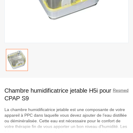
Passer
au
Chambre humidificatrice jetable H5i pour
début
Resmed
de
CPAP S9
la
La chambre humidificatrice jetable est une composante de votre
Galerie
appareil à PPC dans laquelle vous devez ajouter de l’eau distillée
d’images
ou déminéralisée. Cette eau est nécessaire pour le confort de
votre thérapie fin de vous apporter un bon niveau d’humidité. Les
fabricants recommandent de changer cette pièce idéalement aux