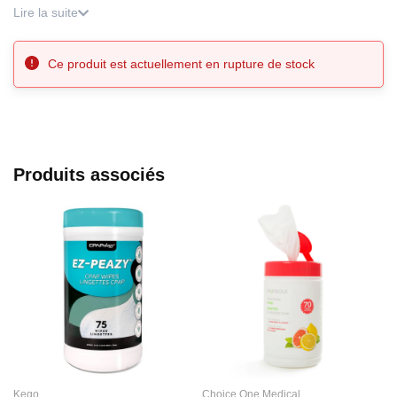
Lire la suite
12 mois, selon votre usage et entretien.
Ce produit est actuellement en rupture de stock
Produits associés
Kego
Choice One Medical
C