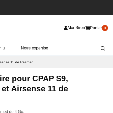
MonBiron
Panier
0
n
Notre expertise
irsense 11 de Resmed
re pour CPAP S9,
 et Airsense 11 de
med de 4 Go.