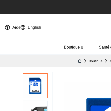
Aide
English
Boutique
Santé 
Boutique
Passer
à
la
fin
de
la
galerie