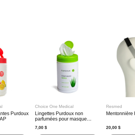
al
Choice One Medical
Resmed
antes Purdoux
Lingettes Purdoux non
Mentonnière
PAP
parfumées pour masque
CPAP
7,00 $
20,00 $