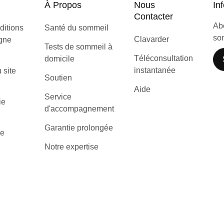
À Propos
Nous
Inf
Contacter
Abo
ditions
Santé du sommeil
som
Clavarder
igne
Tests de sommeil à
Téléconsultation
domicile
instantanée
u site
Soutien
Aide
Service
ie
d'accompagnement
Garantie prolongée
de
Notre expertise