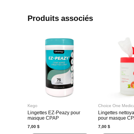
début
de
la
Produits associés
Galerie
d’images
Kego
Choice One Medic
Lingettes EZ-Peazy pour
Lingettes nettoy
masque CPAP
pour masque C
7,00 $
7,00 $