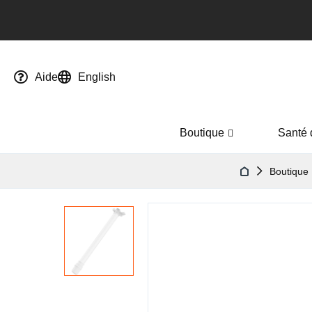
Aide
English
Boutique
Santé 
Boutique
Passer
à
la
fin
de
la
galerie