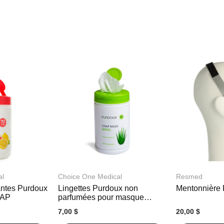
al
Choice One Medical
Resmed
antes Purdoux
Lingettes Purdoux non
Mentonnière
PAP
parfumées pour masque
CPAP
7,00 $
20,00 $