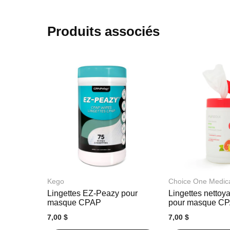
début
de
la
Produits associés
Galerie
d’images
Kego
Choice One Medic
Lingettes EZ-Peazy pour
Lingettes nettoy
masque CPAP
pour masque C
7,00 $
7,00 $