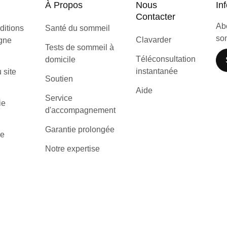
À Propos
Nous
Inf
Contacter
Abo
ditions
Santé du sommeil
som
Clavarder
igne
Tests de sommeil à
Téléconsultation
domicile
instantanée
u site
Soutien
Aide
Service
ie
d'accompagnement
Garantie prolongée
de
Notre expertise