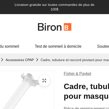
Livraison gratuite sur toutes commandes de plus de
100$
du sommeil
Test de sommeil à domicile
Soutie
Accessoires CPAP
Cadre, tubulure et raccord pivotant pour m
Fisher & Paykel
Cadre, tubul
pour masqu
Pièce de remplacement c