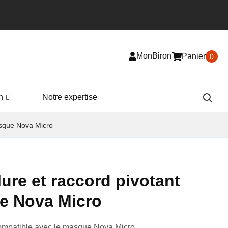
MonBiron
Panier
0
n
Notre expertise
asque Nova Micro
ure et raccord pivotant
e Nova Micro
ompatible avec le masque Nova Micro