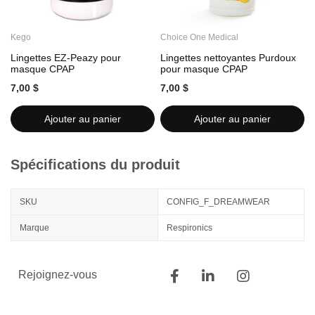
Kego
Choice One Medical
C
Lingettes EZ-Peazy pour
Lingettes nettoyantes Purdoux
L
masque CPAP
pour masque CPAP
7,00 $
7,00 $
7
Ajouter au panier
Ajouter au panier
Spécifications du produit
SKU
CONFIG_F_DREAMWEAR
Marque
Respironics
Rejoignez-vous