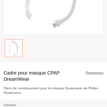
Passer
au
Cadre pour masque CPAP
début
Respironics
de
DreamWear
la
Pièce de remplacement pour le masque Dreamwear de Philips
Galerie
Respironics.
d’images
Grandeur