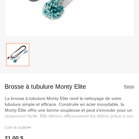
Passer
au
Brosse à tubulure Monty Elite
début
Kego
de
La brosse à tubulure Monty Elite rend le nettoyage de votre
la
tubulure simple et efficace. Construite en acier inoxydable, la
Galerie
Monty Elite offre une bonne souplesse et peut s'enrouler pour un
d’images
rangement facile. Elle élimine efficacement les débris grâce à son
embout en coton doux et ses poils en nylon.
Lire la suite
Caractéristiques :
21,00 $