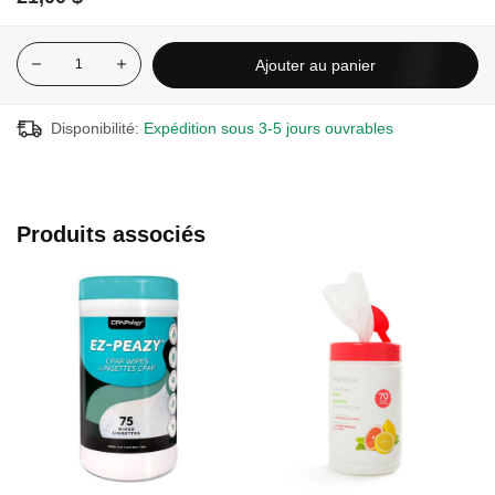
Embout en coton doux et poils en nylon
Construction en acier inoxydable revêtu est flexible mais
Ajouter au panier
robuste
Longueur de 7 pieds, s'enroule pour un rangement facile
Disponibilité:
Expédition sous 3-5 jours ouvrables
Nettoie efficacement les tubulures d'un diamètre de 12mm,
15mm et 22mm.
Produits associés