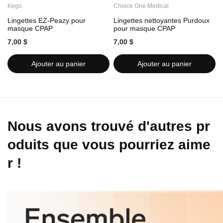
Kego
Choice One Medical
C
Lingettes EZ-Peazy pour
Lingettes nettoyantes Purdoux
L
masque CPAP
pour masque CPAP
7,00 $
7,00 $
7
Ajouter au panier
Ajouter au panier
Nous avons trouvé d'autres pr
oduits que vous pourriez aime
r !