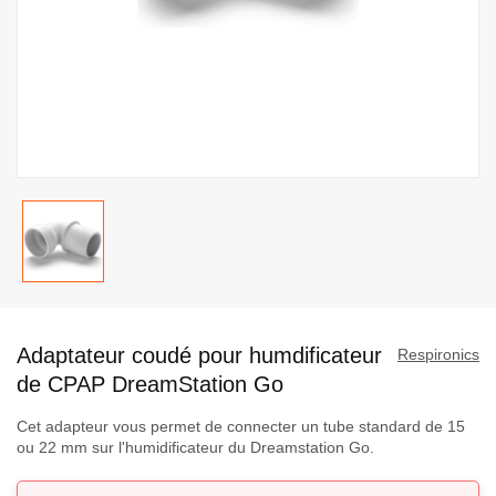
Passer
au
Adaptateur coudé pour humdificateur
début
Respironics
de
de CPAP DreamStation Go
la
Cet adapteur vous permet de connecter un tube standard de 15
Galerie
ou 22 mm sur l'humidificateur du Dreamstation Go.
d’images