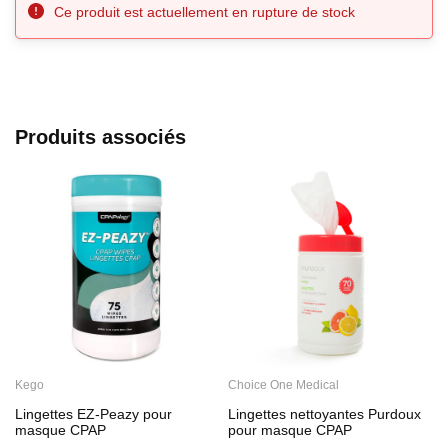
Ce produit est actuellement en rupture de stock
Produits associés
Kego
Choice One Medical
C
Lingettes EZ-Peazy pour
Lingettes nettoyantes Purdoux
L
masque CPAP
pour masque CPAP