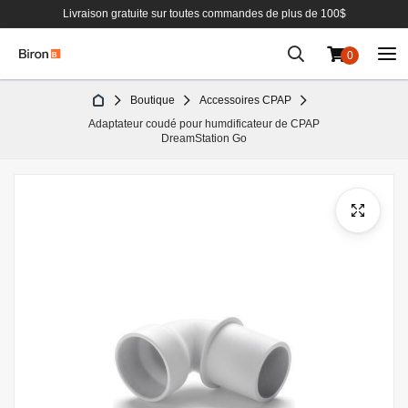
Livraison gratuite sur toutes commandes de plus de 100$
0
Aller
Boutique
Accessoires CPAP
au
Adaptateur coudé pour humdificateur de CPAP
contenu
DreamStation Go
Passer
à
la
fin
de
la
galerie
d’images