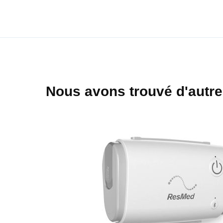
début
de
la
Galerie
d’images
Nous avons trouvé d'autre