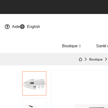
Aide
English
Boutique
Santé 
Boutique
Passer
à
la
fin
de
la
galerie