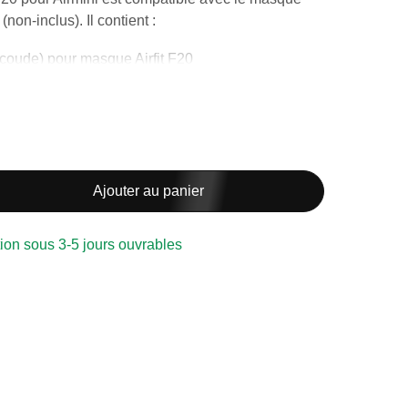
non-inclus). Il contient :
(coude) pour masque Airfit F20
xible Airmini de 2 mètres (6')
umidx F20
Ajouter au panier
a période d'adaptation vous permettant
rs et est remboursable uniquement s'il est
ion sous 3-5 jours ouvrables
ur plus d’informations, veuillez consulter nos
érales d'achat en ligne.