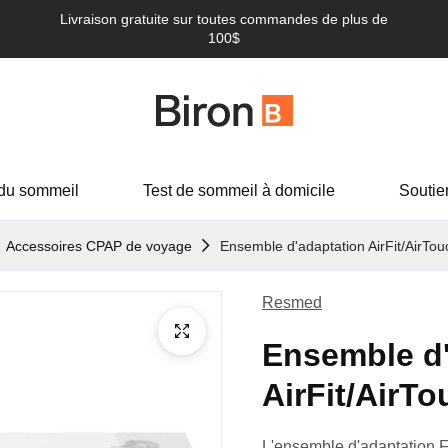
Livraison gratuite sur toutes commandes de plus de
100$
du sommeil
Test de sommeil à domicile
Soutie
Accessoires CPAP de voyage
Ensemble d'adaptation AirFit/AirTou
Resmed
Ensemble d'
AirFit/AirTo
L'ensemble d'adaptation F