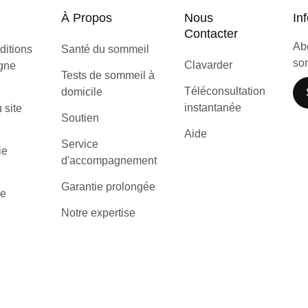
À Propos
Nous
Inf
Contacter
Abo
ditions
Santé du sommeil
som
Clavarder
igne
Tests de sommeil à
Téléconsultation
domicile
instantanée
u site
Soutien
Aide
Service
ie
d'accompagnement
Garantie prolongée
de
Notre expertise