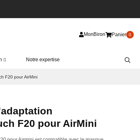
MonBiron
Panier
0
n
Notre expertise
ch F20 pour AirMini
adaptation
uch F20 pour AirMini
20 pour Airmini est compatible avec le masque