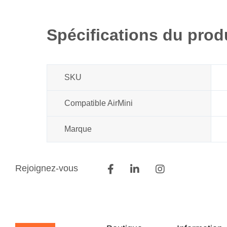
début
de
la
Spécifications du prod
Galerie
d’images
SKU
Compatible AirMini
Marque
Rejoignez-vous