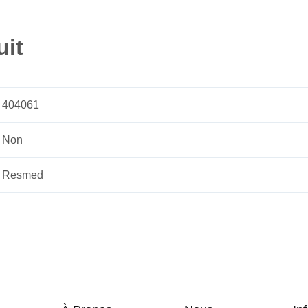
uit
404061
Non
Resmed