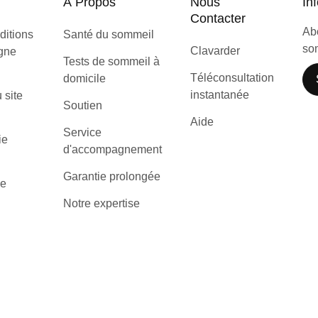
À Propos
Nous
Inf
Contacter
Abo
ditions
Santé du sommeil
som
Clavarder
igne
Tests de sommeil à
Téléconsultation
domicile
instantanée
u site
Soutien
Aide
Service
ie
d'accompagnement
Garantie prolongée
de
Notre expertise