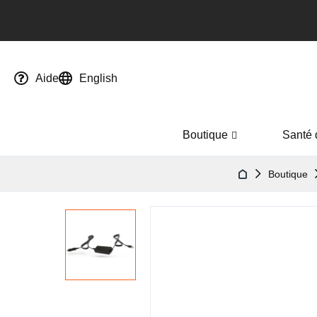
Aide
English
Boutique
Santé 
Boutique
Passer
à
la
fin
de
la
galerie