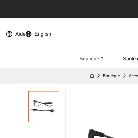
Aide
English
Boutique
Santé 
Boutique
Acce
Passer
à
la
fin
de
la
galerie