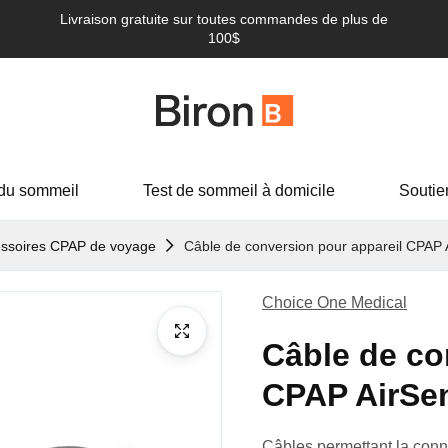
Livraison gratuite sur toutes commandes de plus de
100$
du sommeil
Test de sommeil à domicile
Soutie
ssoires CPAP de voyage
Câble de conversion pour appareil CPAP A
Choice One Medical
Câble de co
CPAP AirSen
Câbles permettant la conne