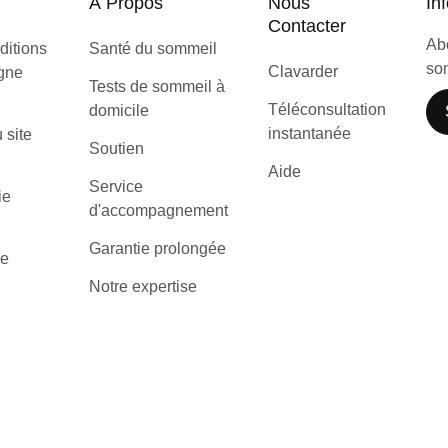
À Propos
Nous
Inf
Contacter
Abo
ditions
Santé du sommeil
som
Clavarder
igne
Tests de sommeil à
Téléconsultation
domicile
instantanée
u site
Soutien
Aide
Service
ie
d'accompagnement
Garantie prolongée
de
Notre expertise