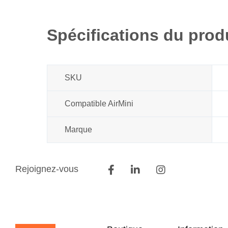
début
de
la
Spécifications du prod
Galerie
d’images
SKU
Compatible AirMini
Marque
Rejoignez-vous