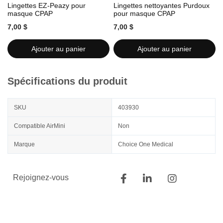
Lingettes EZ-Peazy pour
Lingettes nettoyantes Purdoux
L
masque CPAP
pour masque CPAP
7,00 $
7,00 $
7
Ajouter au panier
Ajouter au panier
Spécifications du produit
SKU
403930
Compatible AirMini
Non
Marque
Choice One Medical
Rejoignez-vous