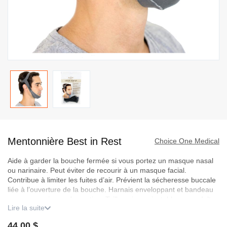
Passer
au
Mentonnière Best in Rest
début
Choice One Medical
de
Aide à garder la bouche fermée si vous portez un masque nasal
la
ou narinaire. Peut éviter de recourir à un masque facial.
Galerie
Contribue à limiter les fuites d’air. Prévient la sécheresse buccale
d’images
liée à l’ouverture de la bouche. Harnais enveloppant et bandeau
pour un maximum de soutien. Taille unique ajustable pour adulte.
Lire la suite
Détails du produit
44,00 $