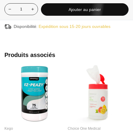
Ajouter au panier
Disponibilité:
Expédition sous 15-20 jours ouvrables
Produits associés
Kego
Choice One Medical
C