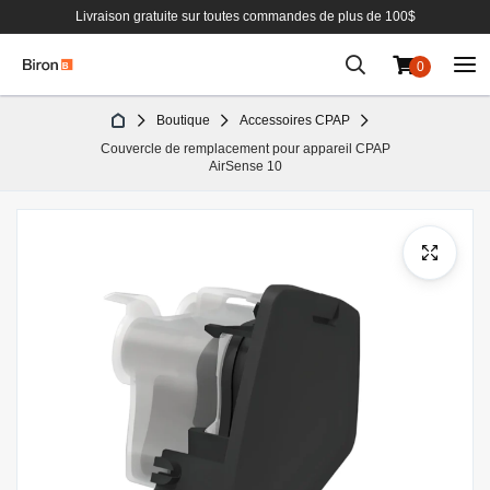
Livraison gratuite sur toutes commandes de plus de 100$
0
Aller
Boutique
Accessoires CPAP
au
Couvercle de remplacement pour appareil CPAP
contenu
AirSense 10
Passer
à
la
fin
de
la
galerie
d’images