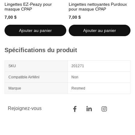
Lingettes EZ-Peazy pour
Lingettes nettoyantes Purdoux
L
masque CPAP
pour masque CPAP
7,00 $
7,00 $
7
Ajouter au panier
Ajouter au panier
Spécifications du produit
SKU
201271
Compatible AirMini
Non
Marque
Resmed
Rejoignez-vous