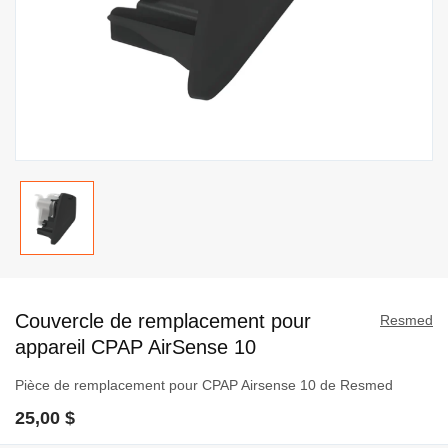
Passer
au
Couvercle de remplacement pour
début
Resmed
de
appareil CPAP AirSense 10
la
Pièce de remplacement pour CPAP Airsense 10 de Resmed
Galerie
d’images
25,00 $