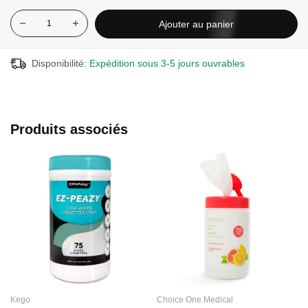
Ajouter au panier
Disponibilité:
Expédition sous 3-5 jours ouvrables
Produits associés
Kego
Choice One Medical
C