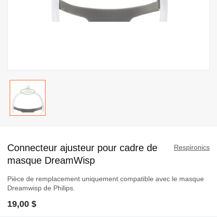
Passer
au
Connecteur ajusteur pour cadre de
début
Respironics
de
masque DreamWisp
la
Pièce de remplacement uniquement compatible avec le masque
Galerie
Dreamwisp de Philips.
d’images
19,00 $