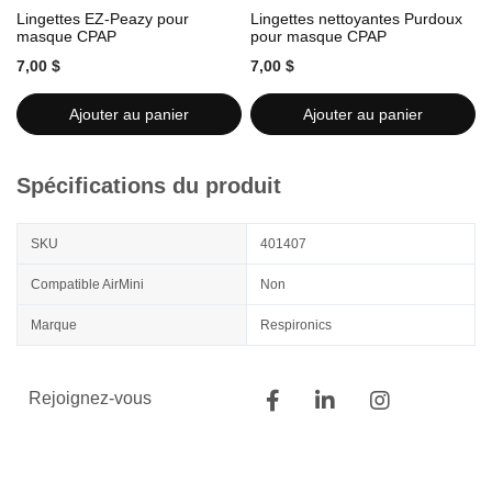
Lingettes EZ-Peazy pour
Lingettes nettoyantes Purdoux
L
masque CPAP
pour masque CPAP
7,00 $
7,00 $
7
Ajouter au panier
Ajouter au panier
Spécifications du produit
SKU
401407
Compatible AirMini
Non
Marque
Respironics
Rejoignez-vous