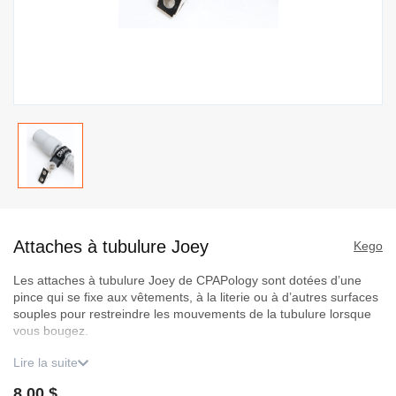
Passer
au
Attaches à tubulure Joey
début
Kego
de
Les attaches à tubulure Joey de CPAPology sont dotées d’une
la
pince qui se fixe aux vêtements, à la literie ou à d’autres surfaces
Galerie
souples pour restreindre les mouvements de la tubulure lorsque
d’images
vous bougez.
Lire la suite
Détails du produit
8,00 $
Contient trois attaches (3) par paquet